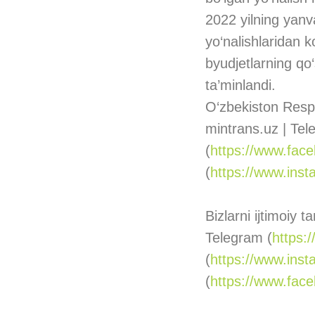
2022 yilning yan
yo‘nalishlaridan k
byudjetlarning qo
ta’minlandi.
O‘zbekiston Respu
mintrans.uz | Tel
(
https://www.fac
(
https://www.inst
Bizlarni ijtimoiy 
Telegram (
https:
(
https://www.inst
(
https://www.fac