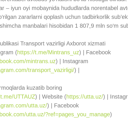
var – iyun oyi mobaynida hududlarda norentabel av
o‘rilgan zararlarni qoplash uchun tadbirkorlik sub’ek
‘shimcha manbalari hisobidan 1 807,9 mln so‘m subsi
blikasi Transport vazirligi Axborot xizmati
egram (
https://t.me/Mintrans_uz
) | Facebook
ebook.com/mintrans.uz
) | Instagram
agram.com/transport_vazirligi/
) |
tarmoqlarda kuzatib boring
//t.me/UTTAUZ
) | Website (
https://utta.uz/
) | Insta
agram.com/utta.uz/
) | Facebook
ebook.com/utta.uz/?ref=pages_you_manage
)