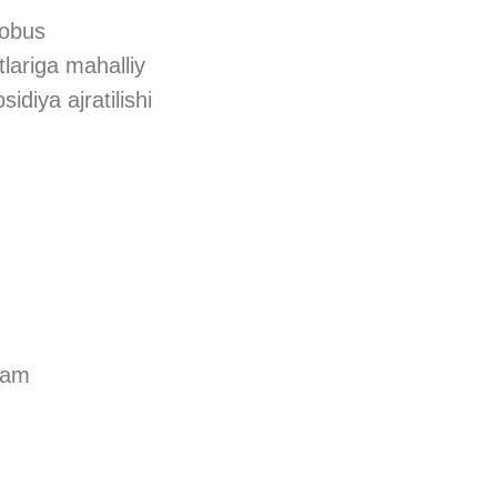
tobus
tlariga mahalliy
diya ajratilishi
gram