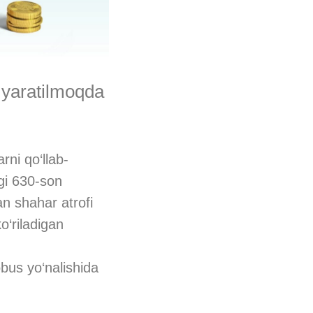
r yaratilmoqda
rni qo‘llab-
gi 630-son
n shahar atrofi
o‘riladigan
obus yo‘nalishida