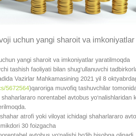
ivoji uchun yangi sharoit va imkoniyatla
i uchun yangi sharoit va imkoniyatlar yaratilmoqda
hi tashish faoliyati bilan shug‘ullanuvchi tadbirkorla
dida Vazirlar Mahkamasining 2021 yil 8 oktyabrda
ocs/5672564
)qaroriga muvofiq tashuvchilar tomonida
i shaharlararo norentabel avtobus yo‘nalishlaridan k
erilmoqda.
hahar atrofi yoki viloyat ichidagi shaharlararo avt
r mikdori 30 foizgacha
norentabel avtobus yo‘nalishi bo‘lib hisobga olinadi.