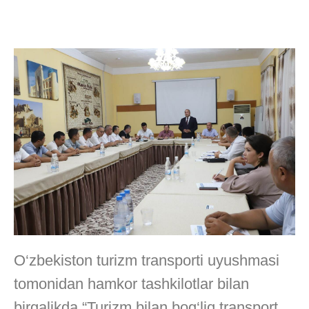
O‘zbekiston turizm transporti uyushmasi
tomonidan hamkor tashkilotlar bilan
birgalikda “Turizm bilan bog‘liq transport