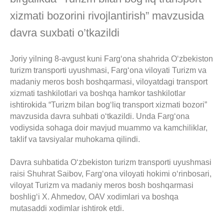
xizmati bozorini rivojlantirish” mavzusida
davra suxbati o’tkazildi
Joriy yilning 8-avgust kuni Farg‘ona shahrida O‘zbekiston
turizm transporti uyushmasi, Farg‘ona viloyati Turizm va
madaniy meros bosh boshqarmasi, viloyatdagi transport
xizmati tashkilotlari va boshqa hamkor tashkilotlar
ishtirokida “Turizm bilan bog‘liq transport xizmati bozori”
mavzusida davra suhbati o‘tkazildi. Unda Farg‘ona
vodiysida sohaga doir mavjud muammo va kamchiliklar,
taklif va tavsiyalar muhokama qilindi.
Davra suhbatida O‘zbekiston turizm transporti uyushmasi
raisi Shuhrat Saibov, Farg‘ona viloyati hokimi o‘rinbosari,
viloyat Turizm va madaniy meros bosh boshqarmasi
boshlig‘i X. Ahmedov, OAV xodimlari va boshqa
mutasaddi xodimlar ishtirok etdi.