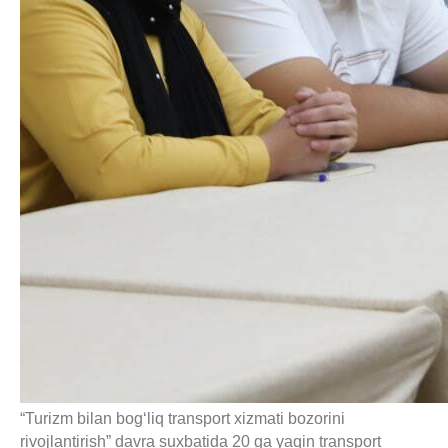
“Turizm bilan bog‘liq transport xizmati bozorini
rivojlantirish” davra suxbatida 20 ga yaqin transport