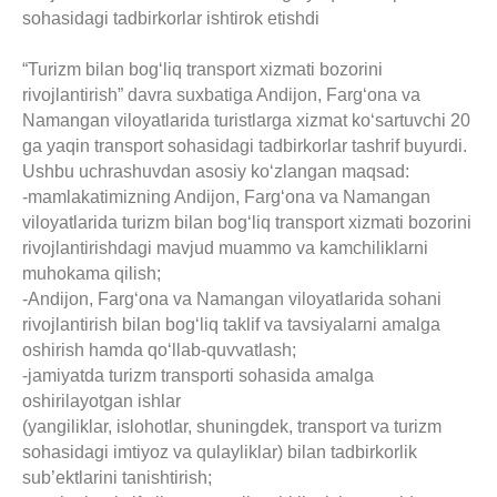
sohasidagi tadbirkorlar ishtirok etishdi
“Turizm bilan bog‘liq transport xizmati bozorini
rivojlantirish” davra suxbatiga Andijon, Farg‘ona va
Namangan viloyatlarida turistlarga xizmat ko‘sartuvchi 20
ga yaqin transport sohasidagi tadbirkorlar tashrif buyurdi.
Ushbu uchrashuvdan asosiy ko‘zlangan maqsad:
-mamlakatimizning Andijon, Farg‘ona va Namangan
viloyatlarida turizm bilan bog‘liq transport xizmati bozorini
rivojlantirishdagi mavjud muammo va kamchiliklarni
muhokama qilish;
-Andijon, Farg‘ona va Namangan viloyatlarida sohani
rivojlantirish bilan bog‘liq taklif va tavsiyalarni amalga
oshirish hamda qo‘llab-quvvatlash;
-jamiyatda turizm transporti sohasida amalga
oshirilayotgan ishlar
(yangiliklar, islohotlar, shuningdek, transport va turizm
sohasidagi imtiyoz va qulayliklar) bilan tadbirkorlik
sub’ektlarini tanishtirish;