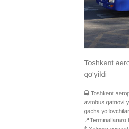
Toshkent aero
qo‘yildi
🚍 Toshkent aerop
avtobus qatnovi yo
gacha yo‘lovchila
📍Terminallararo 