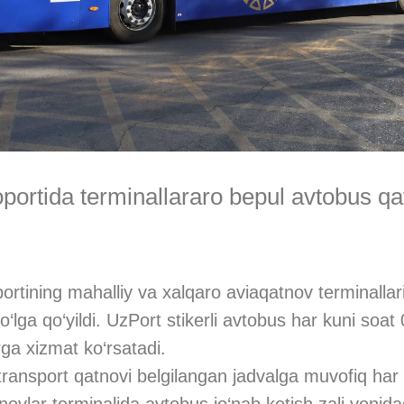
portida terminallararo bepul avtobus qa
ortining mahalliy va xalqaro aviaqatnov terminallari
‘lga qo‘yildi. UzPort stikerli avtobus har kuni soa
rga xizmat ko‘rsatadi.
transport qatnovi belgilangan jadvalga muvofiq har 