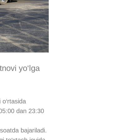
tnovi yo‘lga
 o‘rtasida
t 05:00 dan 23:30
soatda bajariladi.