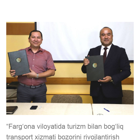
“Farg‘ona viloyatida turizm bilan bog‘liq
transport xizmati bozorini rivojlantirish